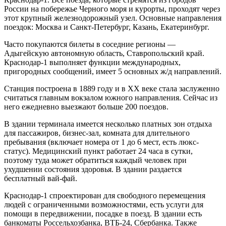
России на побережье Черного моря и курорты, проходят через
этот крупный железнодорожный узел. Основные направления
поездок: Москва и Санкт-Петербург, Казань, Екатеринбург.
Часто покупаются билеты в соседние регионы —
Адыгейскую автономную область, Ставропольский край.
Краснодар-1 выполняет функции международных,
пригородных сообщений, имеет 5 основных ж/д направлений.
Станция построена в 1889 году и в XX веке стала заслуженно
считаться главным вокзалом южного направления. Сейчас из
него ежедневно выезжают больше 200 поездов.
В здании терминала имеется несколько платных зон отдыха
для пассажиров, бизнес-зал, комната для длительного
пребывания (включает номера от 1 до 6 мест, есть люкс-
статус). Медицинский пункт работает 24 часа в сутки,
поэтому туда может обратиться каждый человек при
ухудшении состояния здоровья. В здании раздается
бесплатный вай-фай.
Краснодар-1 спроектирован для свободного перемещения
людей с ограниченными возможностями, есть услуги для
помощи в передвижении, посадке в поезд. В здании есть
банкоматы Россельхозбанка, ВТБ-24, Сбербанка. Также